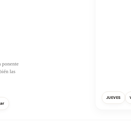
a ponente
bién las
JUEVES
gar