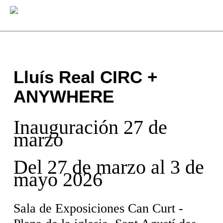
Skip
Menu
to
main
content
Lluís Real CIRC +
ANYWHERE
Inauguración 27 de
marzo
Del 27 de marzo al 3 de
mayo 2026
Sala de Exposiciones Can Curt -