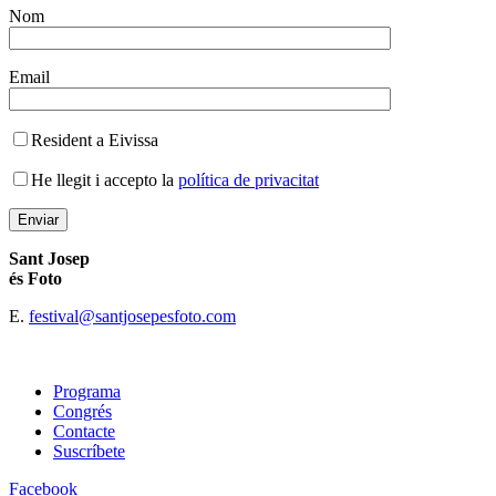
Nom
Email
Resident a Eivissa
He llegit i accepto la
política de privacitat
Sant Josep
és Foto
E.
festival@santjosepesfoto.com
Programa
Congrés
Contacte
Suscríbete
Facebook