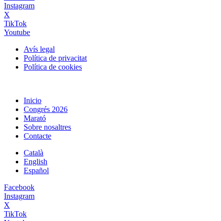
Instagram
X
TikTok
Youtube
Avís legal
Política de privacitat
Política de cookies
Close
Inicio
Menu
Congrés 2026
Marató
Sobre nosaltres
Contacte
Català
English
Español
Facebook
Instagram
X
TikTok