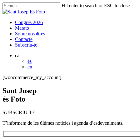
Skip
Hit enter to search or ESC to close
to
Close
main
Search
content
Menu
Congrés 2026
Marató
Sobre nosaltres
Contacte
Subscriu-te
ca
es
en
[woocommerce_my_account]
Sant Josep
és Foto
SUBSCRIU-TE
T’informem de les últimes notícies i agenda d’esdeveniments.