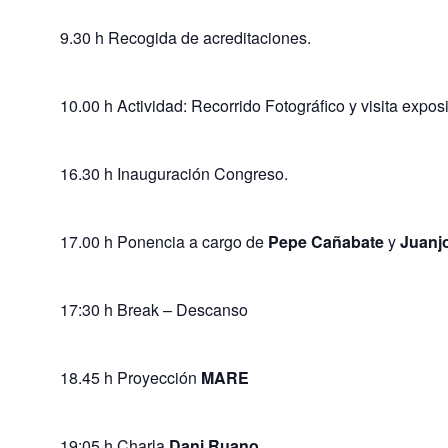
9.30 h Recogida de acreditaciones.
10.00 h Actividad: Recorrido Fotográfico y visita expos
16.30 h Inauguración Congreso.
17.00 h Ponencia a cargo de
Pepe Cañabate
y
Juanj
17:30 h Break – Descanso
18.45 h Proyección
MARE
19:05 h Charla
Dani Ruano.