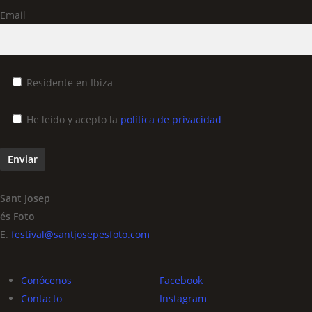
Email
Residente en Ibiza
He leído y acepto la
política de privacidad
Sant Josep
és Foto
E.
festival@santjosepesfoto.com
Conócenos
Facebook
Contacto
Instagram