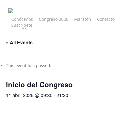
Skip
to
main
Conócenos
Congreso 2026
Maratón
Contacto
Suscríbete
content
es
« All Events
This event has passed.
Inicio del Congreso
11 abril 2025 @ 09:30
-
21:30