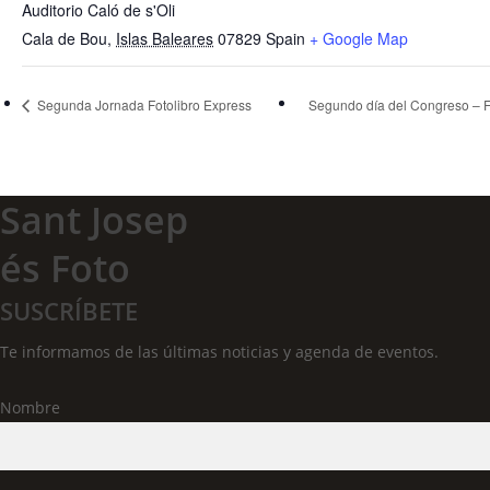
Auditorio Caló de s'Oli
Cala de Bou
,
Islas Baleares
07829
Spain
+ Google Map
Segunda Jornada Fotolibro Express
Segundo día del Congreso – Fo
Sant Josep
és Foto
SUSCRÍBETE
Te informamos de las últimas noticias y agenda de eventos.
Nombre